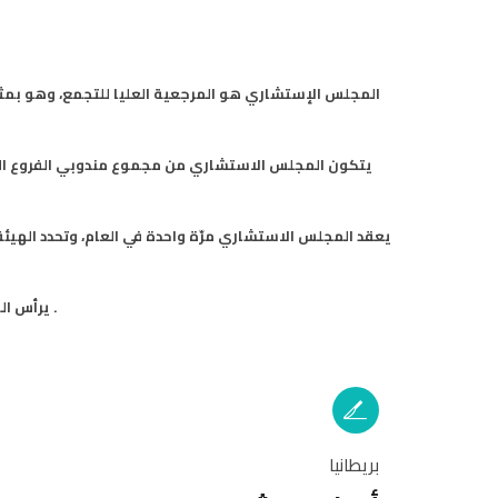
المجلس الإستشاري هو المرجعية العليا للتجمع، وهو بمثاب
يعقد المجلس الاستشاري مرّة واحدة في العام، وتحدد الهيئة
يرأس المجلس الإستشاري حالياً في دورته الحادية عشرة د.معمر موعد وهو رئيس فرع السويد .
بريطانيا